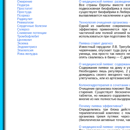
Ожирение
О медицинской пиявке: разведени
Подагра
Все страны Европы вместе взя
Простатит
подмосковная биофабрика в посе
Простуда
существуют биофабрики в Люберца
Псориаз
вылавливается населением и цели
Радикулит
Ревматизм
Технология очищения организма -
Сердечные болезни
Одной из наиболее современны
Склероз
эффективно применяется при н
Снижение потенции
частичной или полной атонией к
Тромбофлебит
использоваться при подготовке бо
Целлюлит
Экзема
Пиявка ставит диагноз
Эндометриоз
Известный гирудолог Л.В. Трегу
Эпилепсия
червячками, опускает туда руку 
Язва желудка
умница, она просто так никого н
опять свалилась в банку.— С дре
О медицинской пиявке: содержани
Содержание пиявки на дому и ух
Необходимо лишь регулярно, 2 р
дожидаясь своего звездного час
улетучилась, или из артезианской
Колоногидротерапия в сочетании 
Очищение организма поможет Вам
старения. Существует бесконечн
таблеток, но никакого оздоровит
многие из них полностью выздорав
Почему пиявка эффективна?
Определились три блока дейст
терапевтический комплекс с по
организма тремя путями: чере
(биологически активные точки, ч
О медицинской пиявке: определен