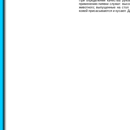
При определении качества руко
применению пиявки служат: высо
животного; выпущенные на стол 
кожей присасываются и кусают. Дл