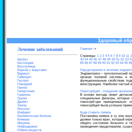
Здоровый обра
Лечение заболеваний
Главная
->
Страницы:
1
2
3
4
5
6
7
8
9
10
11
1
Артроз
43
44
45
46
47
48
49
50
51
52
53
5
Бесплодие
85
86
87
88
89
90
91
92
93
94
95
9
Бессонница
Борьба с вирусами
Гирудотерапия в лечении эндомет
Варикоз
Эндометриоз – патологический пр
Гайморит
органах половой системы и вн
Гастрит
функциональным свойствам подо
Геморрой
менструации). Наиболее частый и 
Герпес
Гипертония
Гемосорбция - очищение организ
Гормоны
В основе метода лежит детоксик
Грыжа
специальные фильтры, которые 
Диабет
гемосорб-ции принципиально 
Запор
гемосорбция была успешно примен
Инсульт
Инфаркт
Куда ставить пиявок
Ишемическая болезнь
Постановка пиявок в ту или ину
Климакс
должен только врач, который опр
Мигрень
общего состояния больного и тя
Нейродермит
проведения гирудотерапии, сущес
Обмен веществ