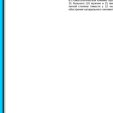
В стоматологической клинике пр
31 больного (10 мужчин и 21 же
легкой степени тяжести у 12 чел
обострения катарального гингивита