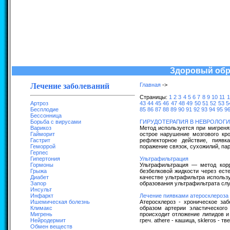
Здоровый обра
Лечение заболеваний
Главная
->
Страницы:
1
2
3
4
5
6
7
8
9
10
11
1
Артроз
43
44
45
46
47
48
49
50
51
52
53
5
Бесплодие
85
86
87
88
89
90
91
92
93
94
95
9
Бессонница
Борьба с вирусами
ГИРУДОТЕРАПИЯ В НЕВРОЛОГ
Варикоз
Метод используется при мигреня
Гайморит
острое нарушение мозгового кр
Гастрит
рефлекторное действие, пиявк
Геморрой
поражение связок, сухожилий, па
Герпес
Гипертония
Ультрафильтрация
Гормоны
Ультрафильтрация — метод корр
Грыжа
безбелковой жидкости через ест
Диабет
качестве ультрафильтра исполь
Запор
образования ультрафильтрата слу
Инсульт
Инфаркт
Лечение пиявками атеросклероза
Ишемическая болезнь
Атеросклероз - хроническое за
Климакс
образом артерии эластического
Мигрень
происходит отложение липидов и 
Нейродермит
греч. athere - кашица, skleros - т
Обмен веществ