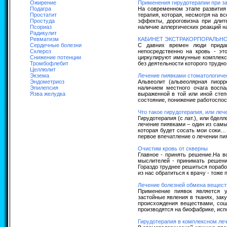
Ожирение
Применения гирудотерапии при з
Подагра
На современном этапе развития
Простатит
терапия, которая, несмотря на в
Простуда
эффекты, дороговизна при длите
Псориаз
наличие аллергических реакций на
Радикулит
Ревматизм
КАБИНЕТ ЭКСТРАКОРПОРАЛЬН
Сердечные болезни
С давних времен люди придав
Склероз
непосредственно на кровь - эт
Снижение потенции
циркулируют иммунные комплексы
Тромбофлебит
без деятельности которого трудно
Целлюлит
Экзема
Лечение пиявками стоматологиче
Эндометриоз
Альвеолит (альвеолярная пиорр
Эпилепсия
наличием местного очага воспа
Язва желудка
выраженной в той или иной степ
состояние, понижение работоспособ
Что такое гирудотерапия, или леч
Гирудотерапия (с лат.), или бдел
лечение пиявками – один из самы
которая будет сосать мои соки
первое впечатление о лечении пи
Очистим кровь от скверны
Главное - принять решение.На в
мыслителей - принимать решени
Гораздо труднее решиться поработ
из нас обратиться к врачу - тоже 
Лечение болезней обмена вещест
Применение пиявок является 
застойные явления в тканях, зак
происхождения веществами, сош
производятся на биофабрике, исп
Гирудотерапия в комплексном ле