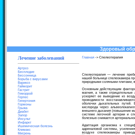
Здоровый обра
Лечение заболеваний
Главная
-> Спелеотерапия
Артроз
Бесплодие
Спелеотерапия — лечение преб
Бессонница
нашей больнице спелеокамера пр
Борьба с вирусами
природными соляными плитами, в
Варикоз
Гайморит
Основным действующим фактором
Гастрит
магния, а также отрицательные
Геморрой
ускоряет ее выведение из возд
Герпес
проводимости восстанавливают
Гипертония
оболочки дыхательных путей. 
Гормоны
кислорода через альвеолокапил
Грыжа
внешнего дыхания (повышение мин
Диабет
системе легочной артерии и сп
Запор
болезнью снижается артериально
Инсульт
Инфаркт
Адаптация организма к специф
Ишемическая болезнь
адреналовой системы, усиление
Климакс
воздухе спелеокамеры привод
Мигрень