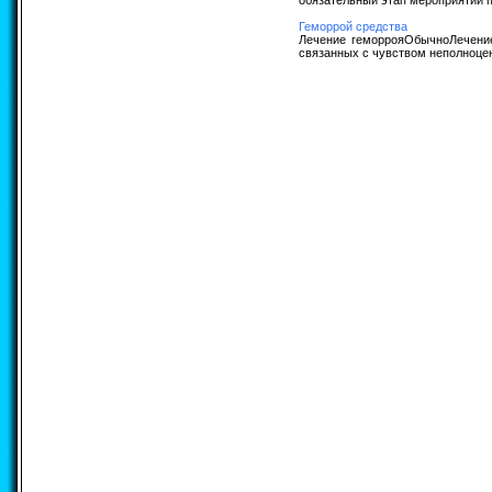
обязательный этап мероприятий п
Геморрой средства
Лечение геморрояОбычноЛечение
связанных с чувством неполноцен