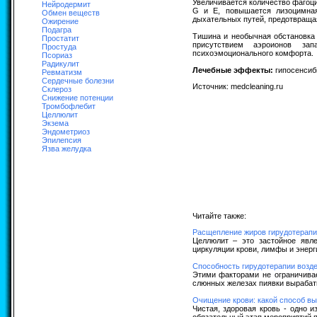
Увеличивается количество фагоц
Нейродермит
G и E, повышается лизоцимная
Обмен веществ
дыхательных путей, предотвращая
Ожирение
Подагра
Тишина и необычная обстановка
Простатит
присутствием аэроионов за
Простуда
психоэмоционального комфорта.
Псориаз
Радикулит
Лечебные эффекты:
гипосенсиб
Ревматизм
Сердечные болезни
Источник: medcleaning.ru
Склероз
Снижение потенции
Тромбофлебит
Целлюлит
Экзема
Эндометриоз
Эпилепсия
Язва желудка
Читайте также:
Расщепление жиров гирудотерапи
Целлюлит – это застойное явл
циркуляции крови, лимфы и энерг
Cпособность гирудотерапии возде
Этими факторами не ограничивае
слюнных железах пиявки вырабат
Очищение крови: какой способ в
Чистая, здоровая кровь - одно 