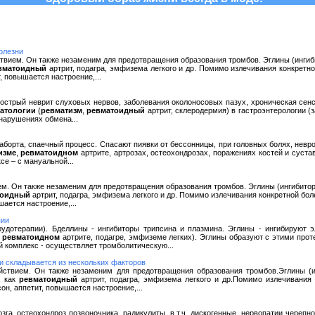
олезни
ствием. Он также незаменим для предотвращения образования тромбов. Эглины (инги
вматоидный
артрит, подагра, эмфизема легкого и др. Помимо излечивания конкретно
, повышается настроение,...
, острый неврит слуховых нервов, заболевания околоносовых пазух, хроническая сен
атологии
(
ревматизм
,
ревматоидный
артрит, склеродермия) в гастроэнтерологии (
 нарушениях обмена...
 аборта, спаечный процесс. Спасают пиявки от бессонницы, при головных болях, невр
изме
,
ревматоидном
артрите, артрозах, остеохондрозах, поражениях костей и суст
е – с мануальной...
ем. Он также незаменим для предотвращения образования тромбов. Эглины (ингибито
тоидный
артрит, подагра, эмфизема легкого и др. Помимо излечивания конкретной бол
шается настроение,...
пии
рудотерапии). Бделлины - ингибиторы трипсина и плазмина. Эглины - ингибируют э
и
ревматоидном
артрите, подагре, эмфиземе легких). Эглины образуют с этими пр
й комплекс - осуществляет тромболитическую...
 складывается из нескольких факторов
ействием. Он также незаменим для предотвращения образования тромбов.Эглины (
, как
ревматоидный
артрит, подагра, эмфизема легкого и др.Помимо излечивания 
он, аппетит, повышается настроение,...
мозга, остеохондроз позвоночника, радикулиты, в т.ч. дискогенные, нервопатии череп