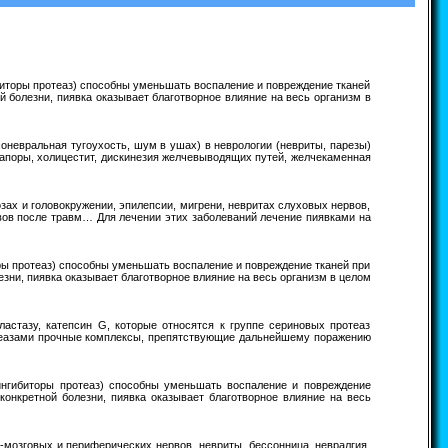
биторы протеаз) способны уменьшать воспаление и повреждение тканей
й болезни, пиявка оказывает благотворное влияние на весь организм в
соневральная тугоухость, шум в ушах) в неврологии (невриты, парезы)
запоры, холицестит, дискинезия желчевыводящих путей, желчекаменная
озах и головокружении, эпилепсии, мигрени, невритах слуховых нервов,
авов после травм… Для лечении этих заболеваний лечение пиявками на
ры протеаз) способны уменьшать воспаление и повреждение тканей при
езни, пиявка оказывает благотворное влияние на весь организм в целом
ластазу, катепсин G, которые относятся к группе сериновых протеаз
отеазами прочные комплексы, препятствующие дальнейшему поражению
ингибиторы протеаз) способны уменьшать воспаление и повреждение
конкретной болезни, пиявка оказывает благотворное влияние на весь
но-мозговых и периферических нервов, невриты, бессонница, невралгия,