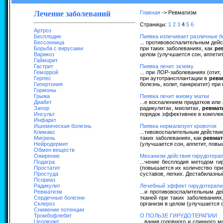
Лечение заболеваний
Главная
-> Ревматизм
Страницы:
1
2
3
4
5
6
Артроз
Бесплодие
Пиявка излечивает различные б
Бессонница
... противовоспалительным дей
Борьба с вирусами
при таких заболеваниях, как
ре
Варикоз
целом (улучшается сон, аппетит
Гайморит
Гастрит
Пиявка лечит экзему
Геморрой
... при ЛОР-заболеваниях (отит
Герпес
при аутотрансплантации в
ревм
Гипертония
болезнь, колит, панкреатит) при
Гормоны
Грыжа
Пиявка лечит миому матки
Диабет
...е воспалением придатков или
Запор
радикулитах, миозитах,
ревмат
Инсульт
порядок эффективнее в комплекс
Инфаркт
Ишемическая болезнь
Пиявка нормализует кровоток
Климакс
...тивовоспалительным действи
Мигрень
таких заболеваниях, как
ревма
Нейродермит
(улучшается сон, аппетит, повы
Обмен веществ
Ожирение
Механизм действия гирудотера
Подагра
...чение бесплодия методом ги
Простатит
(повышается их количество пр
Простуда
суставов, легких. Дестабилазны
Псориаз
Радикулит
Лечебный эффект гирудотерапии
Ревматизм
...и противовоспалительным д
Сердечные болезни
тканей при таких заболеваниях
Склероз
организм в целом (улучшается с
Снижение потенции
Тромбофлебит
О ПОЛЬЗЕ ГИРУДОТЕРАПИИ
Целлюлит
...вания головного и спинного 