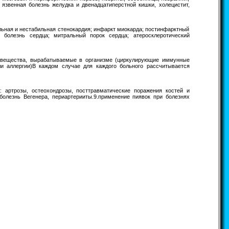
, язвенная болезнь желудка и двенадцатиперстной кишки, холецистит,
ильная и нестабильная стенокардия; инфаркт миокарда; постинфарктный
 болезнь сердца; митральный порок сердца; атеросклеротический
ые вещества, вырабатываемые в организме (циркулирующие иммунные
и аллергии)В каждом случае для каждого больного рассчитывается
а: артрозы, остеохондрозы, посттравматические поражения костей и
болезнь Вегенера, периартерииты.9.применение пиявок при болезнях