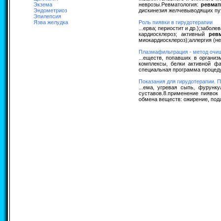
Экзема
неврозы.Ревматология:
ревмат
Эндометриоз
дискинезия желчевыводящих пут
Эпилепсия
Язва желудка
Роль пиявки в гирудотерапии
...ерва; периостит и др.);забо
кардиосклероз; активный
рев
миокардиосклероз);аллергия (не
Плазмафильтрация - метод очи
...еществ, попавших в органи
комплексы, белки активной 
специальная программа процеду
Показания для гирудотерапии. 
...ема, угревая сыпь, фурунк
суставов.8.применение пиявок
обмена веществ: ожирение, пода