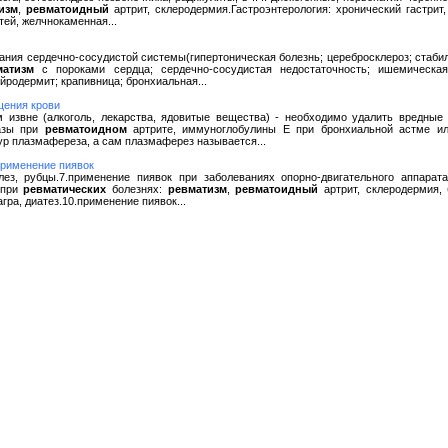
изм
,
ревматоидный
артрит, склеродермия.Гастроэнтерология: хронический гастрит
ей, желчнокаменная...
левания сердечно-сосудистой системы(гипертоническая болезнь; церебросклероз; стаб
матизм
с пороками сердца; сердечно-сосудистая недостаточность; ишемическая
йродермит; крапивница; бронхиальная...
щения крови
зм извне (алкоголь, лекарства, ядовитые вещества) - необходимо удалить вредн
фазы при
ревматоидном
артрите, иммуноглобулины Е при бронхиальной астме ил
р плазмафереза, а сам плазмаферез называется...
Применение пиявок
улез, рубцы.7.применение пиявок при заболеваниях опорно-двигательного аппарат
 при
ревматических
болезнях:
ревматизм
,
ревматоидный
артрит, склеродермия, 
гра, диатез.10.применение пиявок...