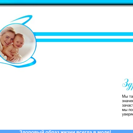
Мы та
значе
зачас
мы по
уверя
Здоровый образ жизни всегда в моде!