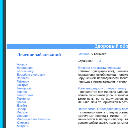
Здоровый обра
Лечение заболеваний
Главная
-> Климакс
Страницы:
1
2
3
Артроз
Бесплодие
Лечение
климакса
пиявками
Бессонница
Климакс (медицинское), клима
Борьба с вирусами
климактерический период, перехо
Варикоз
нарушением периодичности менстр
Гайморит
периода в жизни женщины - мено
Гастрит
Геморрой
Женские радости ... через пиявку
Герпес
...роявляется при женских забол
Гипертония
лечить гормонами узлы в молоч
Гормоны
такие есть, но не получается, 
Грыжа
меньше, чем от наркотиков.А вот 
Диабет
Запор
Гинекология. Обследование у вра
Инсульт
...стьгинекология это наука о ж
Инфаркт
различные периоды жизни - от
Ишемическая болезнь
занимается в первую очередь та
Климакс
эрозия шейки матки, полипы, миом
Мигрень