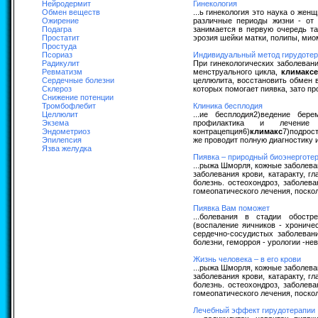
Нейродермит
Гинекология
Обмен веществ
...ь гинекология это наука о же
Ожирение
различные периоды жизни - от 
Подагра
занимается в первую очередь та
Простатит
эрозия шейки матки, полипы, миом
Простуда
Псориаз
Индивидуальный метод гирудотер
Радикулит
При гинекологических заболевани
Ревматизм
менструального цикла,
климаксе
Сердечные болезни
целлюлита, восстановить обмен 
Склероз
которых помогает пиявка, зато пр
Снижение потенции
Тромбофлебит
Клиника бесплодия
Целлюлит
...ие бесплодия2)ведение бер
Экзема
профилактика и лечение
Эндометриоз
контрацепция6)
климакс
7)подрос
Эпилепсия
же проводит полную диагностику и
Язва желудка
Пиявка – природный биоэнерготе
...рыжа Шморля, кожные заболева
заболевания крови, катаракту, г
болезнь. остеохондроз, заболев
гомеопатического лечения, поскол
Пиявка Вам поможет
...болевания в стадии обост
(воспаление яичников - хрониче
сердечно-сосудистых заболеван
болезни, геморроя - урологии -нев
Жизнь человека – в его крови
...рыжа Шморля, кожные заболева
заболевания крови, катаракту, г
болезнь. остеохондроз, заболев
гомеопатического лечения, поскол
Лечебный эффект гирудотерапии