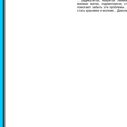
... радикулитах, невритах пияв
миомах матки, эндометриозе, с
помогают забыть эти проблемы...
стать красивее и моложе... Довол