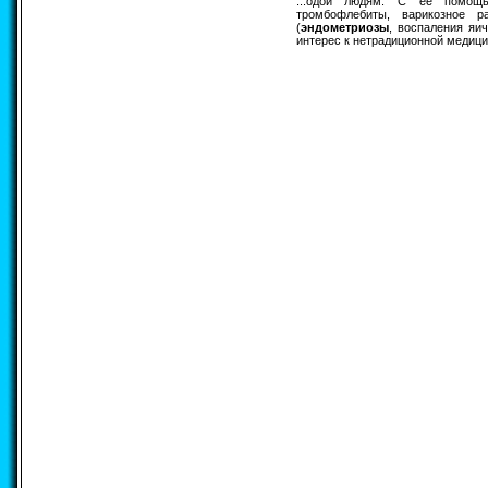
...одой людям. С ее помощью
тромбофлебиты, варикозное р
(
эндометриозы
, воспаления яич
интерес к нетрадиционной медицин