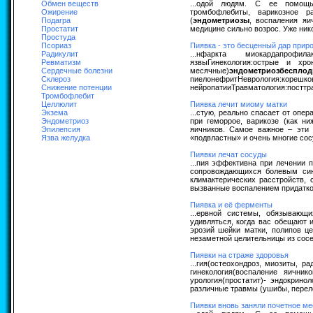
Обмен веществ
...одой людям. С ее помощью
Ожирение
тромбофлебиты, варикозное р
Подагра
(
эндометриозы
, воспаления яи
Простатит
медицине сильно возрос. Уже ник
Простуда
Псориаз
Пиявка - это бесценный дар прир
Радикулит
...нфаркта миокардапрофи
Ревматизм
язвыГинекология:острые и хро
Сердечные болезни
месячные)
эндометриозбесплод
Склероз
пиелонефритНеврология:кореш
Снижение потенции
нейропатииТравматология:посттра
Тромбофлебит
Целлюлит
Пиявка лечит миому матки
Экзема
...стую, реально спасает от опе
Эндометриоз
при геморрое, варикозе (как н
Эпилепсия
яичников. Самое важное – эти 
Язва желудка
«подвластны» и очень многие сос
Пиявки лечат сосуды
...пия эффективна при лечении 
сопровождающихся болевым син
климактерических расстройств, 
вызванные воспалением придатков 
Пиявка и её ферменты
...ервной системы, обязывающ
удивляться, когда вас обещают 
эрозий шейки матки, полипов це
незаметной целительницы из сосед
Пиявки на страже здоровья
...гия(остеохондроз, миозиты, р
гинекология(воспаление яичн
урология(простатит)- эндокрино
различные травмы (ушибы, перелом
Пиявки вновь заняли почетное ме