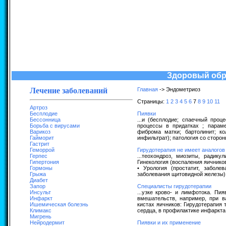
Здоровый обра
Лечение заболеваний
Главная
-> Эндометриоз
Страницы:
1
2
3
4
5
6
7
8
9
10
11
Артроз
Бесплодие
Пиявки
Бессонница
...и (бесплодие; спаечный проц
Борьба с вирусами
процессы в придатках ; парам
Варикоз
фиброма матки; бартолинит; ко
Гайморит
инфильтрат); патология со сторо
Гастрит
Геморрой
Гирудотерапия не имеет аналогов
Герпес
...теохондроз, миозиты, радику
Гипертония
Гинекология (воспаления яичнико
Гормоны
• Урология (простатит, заболе
Грыжа
заболевания щитовидной железы);
Диабет
Запор
Специалисты гирудотерапии
Инсульт
...узке крово- и лимфотока. Пи
Инфаркт
вмешательств, например, при в
Ишемическая болезнь
кистах яичников: Гирудотерапия
Климакс
сердца, в профилактике инфаркта,
Мигрень
Нейродермит
Пиявки и их применение