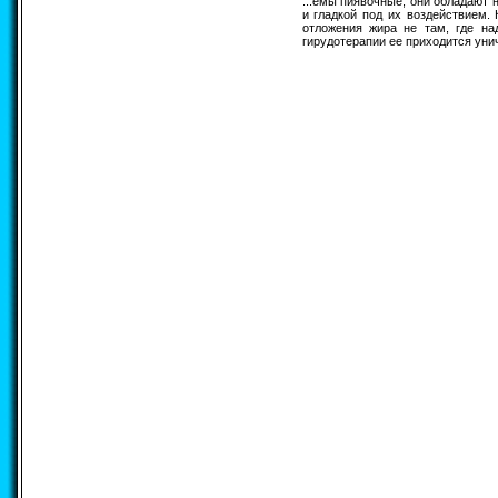
...емы пиявочные, они обладают
и гладкой под их воздействием.
отложения жира не там, где на
гирудотерапии ее приходится унич