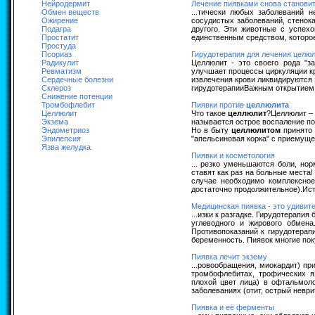
Нейродермит
Лечение пиявками снова станови
Обмен веществ
...тически любых заболеваний 
Ожирение
сосудистых заболеваний, стенока
Подагра
другого. Эти животные с успех
Простатит
единственным средством, которое
Простуда
Псориаз
Гирудотерапия для лечения целю
Радикулит
Целлюлит - это своего рода "за
Ревматизм
улучшает процессы циркуляции кр
Сердечные болезни
извлечения крови ликвидируются
Склероз
гирудотерапииВажным открытием в
Снижение потенции
Тромбофлебит
Пиявки против
целлюлита
Целлюлит
Что такое
целлюлит
?Целлюлит – 
Экзема
называется острое воспаление п
Эндометриоз
Но в быту
целлюлитом
принято 
Эпилепсия
"апельсиновая корка" с приемущес
Язва желудка
Пиявки и косметология
... резко уменьшаются боли, но
ставят как раз на больные места
случае необходимо комплексное
достаточно продолжительное).Источ
Медицинская пиявка - это удивит
...изки к разгадке. Гирудотерапи
углеводного и жирового обмен
Противопоказаний к гирудотерап
беременность. Пиявок многие покуп
Пиявка лечит экзему
...ровообращения, миокардит) пр
тромбофлебитах, трофических я
плохой цвет лица) в офтальмоло
заболеваниях (отит, острый неври
Пиявка и её ферменты