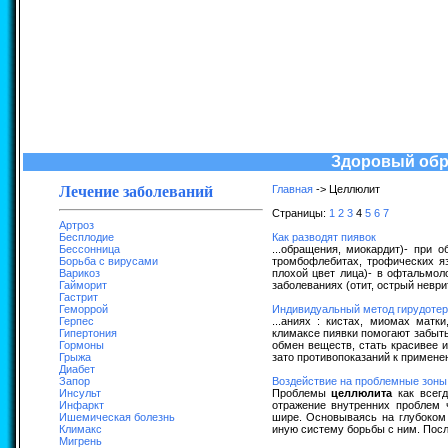
Здоровый обра
Лечение заболеваний
Главная
-> Целлюлит
Страницы:
1
2
3
4
5
6
7
Артроз
Бесплодие
Как разводят пиявок
Бессонница
...обращения, миокардит)- при 
Борьба с вирусами
тромбофлебитах, трофических яз
Варикоз
плохой цвет лица)- в офтальмоло
Гайморит
заболеваниях (отит, острый неври
Гастрит
Геморрой
Индивидуальный метод гирудотер
Герпес
...аниях : кистах, миомах матк
Гипертония
климаксе пиявки помогают забыть
Гормоны
обмен веществ, стать красивее и
Грыжа
зато противопоказаний к применен
Диабет
Запор
Воздействие на проблемные зоны
Инсульт
Проблемы
целлюлита
как всегд
Инфаркт
отражение внутренних проблем 
Ишемическая болезнь
шире. Основываясь на глубоком
Климакс
иную систему борьбы с ним. Посл
Мигрень