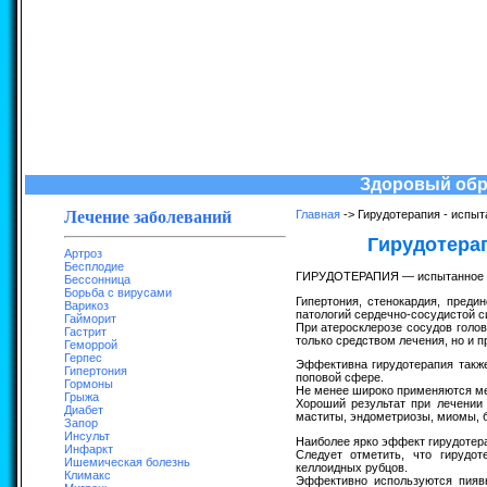
Здоровый обра
Лечение заболеваний
Главная
-> Гирудотерапия - испыт
Гирудотерап
Артроз
Бесплодие
ГИРУДОТЕРАПИЯ — испытанное век
Бессонница
Борьба с вирусами
Гипертония, стенокардия, преди
Варикоз
патологий сердечно-сосудистой 
Гайморит
При атеросклерозе сосудов голов
Гастрит
только средством лечения, но и 
Геморрой
Герпес
Эффективна гирудотерапия также
Гипертония
поповой сфере.
Гормоны
Не менее широко применяются мед
Грыжа
Хороший результат при лечении 
Диабет
маститы, эндометриозы, миомы, 
Запор
Инсульт
Наиболее ярко эффект гирудотера
Инфаркт
Следует отметить, что гирудо
Ишемическая болезнь
келлоидных рубцов.
Климакс
Эффективно используются пиявк