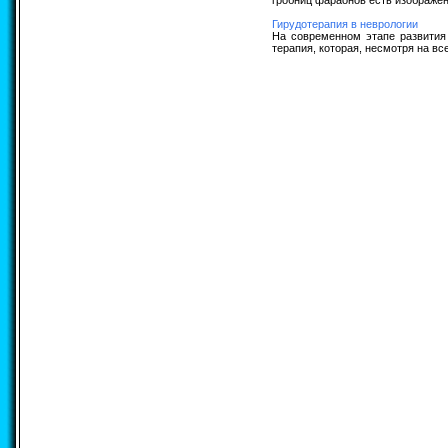
гробниц фараонов есть изображени
Гирудотерапия в неврологии
На современном этапе развития
терапия, которая, несмотря на вс