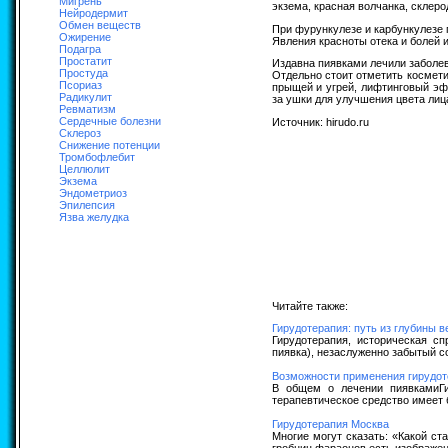
Мигрень
экзема, красная волчанка, склеро
Нейродермит
Обмен веществ
При фурункулезе и карбункулезе
Ожирение
Явления красноты отека и болей 
Подагра
Простатит
Издавна пиявками лечили заболев
Простуда
Отдельно стоит отметить космет
Псориаз
прыщей и угрей, лифтинговый эф
Радикулит
за ушки для улучшения цвета лиц
Ревматизм
Сердечные болезни
Источник: hirudo.ru
Склероз
Снижение потенции
Тромбофлебит
Целлюлит
Экзема
Эндометриоз
Эпилепсия
Язва желудка
Читайте также:
Гирудотерапия: путь из глубины в
Гирудотерапия, историческая сп
пиявка), незаслуженно забытый с
Возможности применения гирудоте
В общем о лечении пиявкамиГи
терапевтическое средство имеет б
Гирудотерапия Москва
Многие могут сказать: «Какой ст