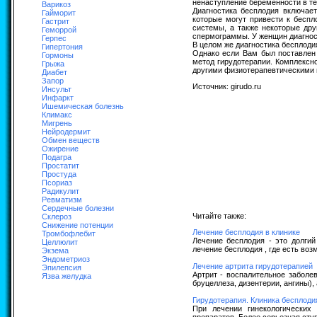
ненаступление беременности в те
Варикоз
Диагностика бесплодия включает
Гайморит
которые могут привести к беспл
Гастрит
системы, а также некоторые дру
Геморрой
спермограммы. У женщин диагнос
Герпес
В целом же диагностика бесплоди
Гипертония
Однако если Вам был поставлен 
Гормоны
метод гирудотерапии. Комплексн
Грыжа
другими физиотерапевтическими 
Диабет
Запор
Источник: girudo.ru
Инсульт
Инфаркт
Ишемическая болезнь
Климакс
Мигрень
Нейродермит
Обмен веществ
Ожирение
Подагра
Простатит
Простуда
Псориаз
Радикулит
Ревматизм
Сердечные болезни
Читайте также:
Склероз
Снижение потенции
Лечение бесплодия в клинике
Тромбофлебит
Лечение бесплодия - это долги
Целлюлит
лечение бесплодия , где есть воз
Экзема
Эндометриоз
Лечение артрита гирудотерапией
Эпилепсия
Артрит - воспалительное заболе
Язва желудка
бруцеллеза, дизентерии, ангины),
Гирудотерапия. Клиника бесплоди
При лечении гинекологических