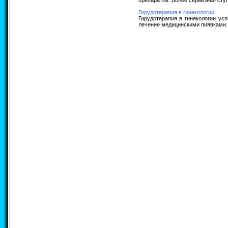
препаратов. Более серьезная ступ
Гирудотерапия в гинекологии
Гирудотерапия в гинекологии ус
лечение медицинскими пиявками. 