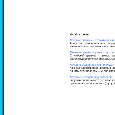
Читайте также:
Лечение пиявками стоматологиче
Альвеолит (альвеолярная пиорр
наличием местного очага воспале
Лечение пиявками ушных шумов
С глубокой древности пиявок пр
арсенал деревенских знахарок как 
Лечение медицинскими пиявками 
Кожные заболевания, явление де
понять суть проблемы. А она крое
Лечение методом гирудотерапии
Гирудотерапия может оказаться 
при кожных заболеваниях (фурункл