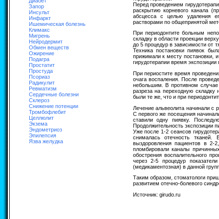
Диабет
Перед проведением гирудотерапи
Запор
раскрытию корневого канала (п
Инсульт
абсцесса с целью удаления ег
Инфаркт
растворами по общепринятой мето
Ишемическая болезнь
Климакс
При периодонтите больным непо
Мигрень
складку в области проекции верху
Нейродермит
до 5 процедур в зависимости от 
Обмен веществ
Техника постановки пиявок был
Ожирение
прижимали к месту постановки, 
Подагра
гирудотерапии время экспозиции 
Простатит
Простуда
При периостите время проведени
Псориаз
очага воспаления. После провед
Радикулит
небольшим. В противном случае
Ревматизм
разреза на переходную складку 
Сердечные болезни
были те же, что и при периодонтит
Склероз
Снижение потенции
Лечение альвеолита начинали с р
Тромбофлебит
С первого же посещения начинали
Целлюлит
ставили одну пиявку. Последу
Экзема
Продолжительность экспозиции пи
Эндометриоз
Уже после 1-2 сеансов гирудоте
Эпилепсия
снималась отечность тканей. 
Язва желудка
выздоровления пациентов в 2-2
пломбировали каналы причинных
обострения воспалительного про
через 2-5 процедур показател
(медикаментозная) в данной груп
Таким образом, стоматологи при
развитием отечно-болевого синдр
Источник: girudo.ru