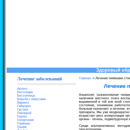
Здоровый обра
Лечение заболеваний
Главная
-> Лечение пиявками сто
Лечение 
Артроз
Бесплодие
Альвеолит (альвеолярная пиорр
Бессонница
наличием местного очага воспа
Борьба с вирусами
выраженной в той или иной степ
Варикоз
состояние, понижение работоспо
Гайморит
больным назначают и лечение, в
Гастрит
препараты. Мы уже неоднократно 
Геморрой
возрастает риск аллергизации ор
Герпес
органы - печень, поджелудочную ж
Гипертония
Гормоны
Среди альтернативных методов
Грыжа
гирудотерапию.