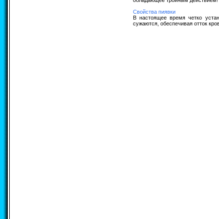
обладающее тройным действием! В
Свойства пиявки
В настоящее время четко устан
сужаются, обеспечивая отток кров