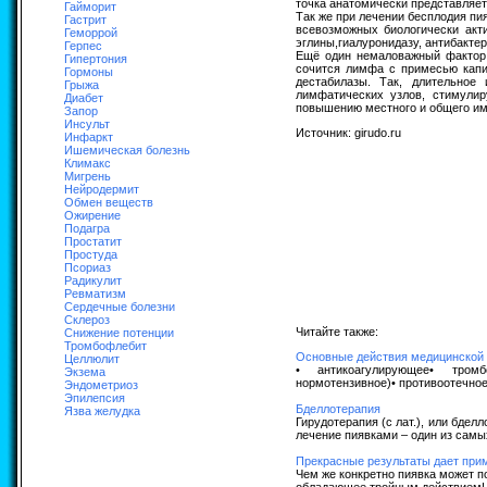
точка анатомически представляет
Гайморит
Так же при лечении бесплодия пи
Гастрит
всевозможных биологически акт
Геморрой
эглины,гиалуронидазу, антибакт
Герпес
Ещё один немаловажный фактор 
Гипертония
сочится лимфа с примесью капи
Гормоны
дестабилазы. Так, длительное
Грыжа
лимфатических узлов, стимулир
Диабет
повышению местного и общего им
Запор
Инсульт
Источник: girudo.ru
Инфаркт
Ишемическая болезнь
Климакс
Мигрень
Нейродермит
Обмен веществ
Ожирение
Подагра
Простатит
Простуда
Псориаз
Радикулит
Ревматизм
Сердечные болезни
Склероз
Читайте также:
Снижение потенции
Тромбофлебит
Основные действия медицинской 
Целлюлит
• антикоагулирующее• тромбо
Экзема
нормотензивное)• противоотечное
Эндометриоз
Эпилепсия
Бделлотерапия
Язва желудка
Гирудотерапия (с лат.), или бдел
лечение пиявками – один из самых
Прекрасные результаты дает при
Чем же конкретно пиявка может п