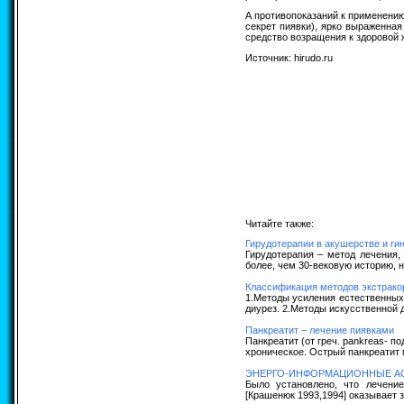
А противопоказаний к применению
секрет пиявки), ярко выраженна
средство возращения к здоровой ж
Источник: hirudo.ru
Читайте также:
Гирудотерапии в акушерстве и ги
Гирудотерапия – метод лечения,
более, чем 30-вековую историю, н
Классификация методов экстрако
1.Методы усиления естественных
диурез. 2.Методы искусственной д
Панкреатит – лечение пиявками
Панкреатит (от греч. pankreas- 
хроническое. Острый панкреатит 
ЭНЕРГО-ИНФОРМАЦИОННЫЕ АС
Было установлено, что лечени
[Крашенюк 1993,1994] оказывает 