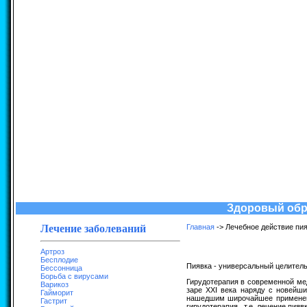
Здоровый обра
Лечение заболеваний
Главная
-> Лечебное действие пи
Артроз
Бесплодие
Пиявка - универсальный целитель
Бессонница
Борьба с вирусами
Гирудотерапия в современной мед
Варикоз
заре XXI века наряду с новейш
Гайморит
нашедшим широчайшее применени
Гастрит
гирудотерапия , т.е. лечение пияв