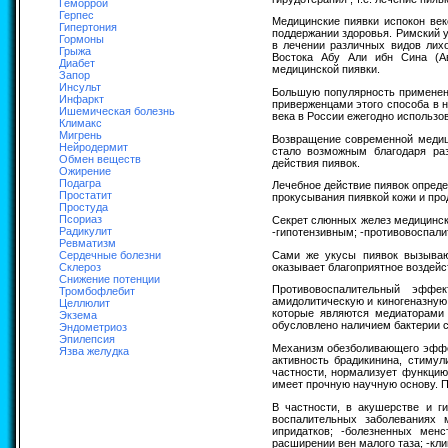
Геморрой
Герпес
Медицинские пиявки испокон век
Гипертония
поддержании здоровья. Римский у
Гормоны
в лечении различных видов лихо
Грыжа
Востока Абу Али ибн Сина (Ав
Диабет
медицинской пиявки.
Запор
Инсульт
Большую популярность применение
Инфаркт
приверженцами этого способа в на
Ишемическая болезнь
века в России ежегодно использов
Климакс
Мигрень
Возвращение современной медици
Нейродермит
стало возможным благодаря ра
Обмен веществ
действия пиявок.
Ожирение
Подагра
Лечебное действие пиявок опреде
Простатит
прокусывания пиявкой кожи и про
Простуда
Псориаз
Секрет слюнных желез медицинск
Радикулит
-гипотензивным; -противовоспал
Ревматизм
Сами же укусы пиявок вызывают
Сердечные болезни
оказывает благоприятное воздейс
Склероз
Снижение потенции
Противовоспалительный эффе
Тромбофлебит
амидолитическую и киногеназную 
Целлюлит
которые являются медиаторами 
Экзема
обусловлено наличием бактерии си
Эндометриоз
Эпилепсия
Механизм обезболивающего эффек
Язва желудка
активность брадикинина, стиму
частности, нормализует функцию
имеет прочную научную основу. П
В частности, в акушерстве и г
воспалительных заболеваниях 
ипридатков; -болезненных менс
расширении вен малого таза; -кл