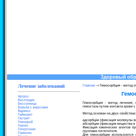
Здоровый обра
Лечение заболеваний
Главная
-> Гемосорбция - метод 
Гемо
Артроз
Бесплодие
Гемосорбция - метод лечения, 
Бессонница
гемостаза путем контакта крови с
Борьба с вирусами
Варикоз
Метод основан на двух свойствах
Гайморит
Гастрит
адсорбции (фиксация молекулы ве
Геморрой
абсорбции (фиксация вещества в 
Герпес
Фиксация химических агентов пр
Гипертония
группами поглотителя.
Гормоны
Для гемосорбции используются 