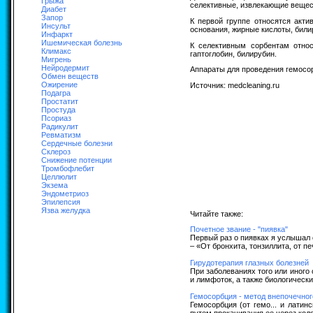
Грыжа
селективные, извлекающие вещес
Диабет
Запор
К первой группе относятся акти
Инсульт
основания, жирные кислоты, билир
Инфаркт
Ишемическая болезнь
К селективным сорбентам отно
Климакс
гаптоглобин, билирубин.
Мигрень
Нейродермит
Аппараты для проведения гемосор
Обмен веществ
Ожирение
Источник: medcleaning.ru
Подагра
Простатит
Простуда
Псориаз
Радикулит
Ревматизм
Сердечные болезни
Склероз
Снижение потенции
Тромбофлебит
Целлюлит
Экзема
Эндометриоз
Эпилепсия
Язва желудка
Читайте также:
Почетное звание - "пиявка"
Первый раз о пиявках я услышал 
– «От бронхита, тонзиллита, от печ
Гирудотерапия глазных болезней
При заболеваниях того или иного
и лимфоток, а также биологически 
Гемосорбция - метод внепочечног
Гемосорбция (от гемо... и латин