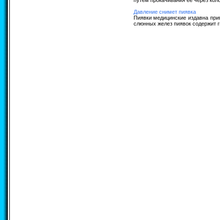
путем прокачивания ее через коло
Давление снимет пиявка
Пиявки медицинские издавна при
слюнных желез пиявок содержит г