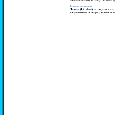
явление наблюдается у девочек до
Анатомия пиявки
Пиявки (Hirudinei) отряд класса
направлении, ясно разделенное на