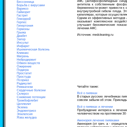
АФС (антифосфолипидный синдр
Бессонница
антитела к собственным фосфол
Борьба с вирусами
беременности может привести к 
Варикоз
внутриутробной гибели плода. Э
Гайморит
капиллярах, которые осуществляю
Гастрит
Одним из эффективных методов 
Геморрой
оказывает комплексное воздейс
Герпес
улучшает биохимические показа
Гипертония
лечении АФС.
Гормоны
Грыжа
Источник: medcleaning.ru
Диабет
Запор
Инсульт
Инфаркт
Ишемическая болезнь
Климакс
Мигрень
Нейродермит
Обмен веществ
Ожирение
Подагра
Простатит
Простуда
Псориаз
Радикулит
Читайте также:
Ревматизм
Сердечные болезни
Всё о пиявках
Склероз
В старых русских лечебниках пия
Снижение потенции
совсем забыли об этом. Приклады
Тромбофлебит
Целлюлит
Всё о пиявках и лечении
Экзема
Пробуждение интереса к лечени
Эндометриоз
человечеством на протяжении 30 
Эпилепсия
Язва желудка
Аменорея лечение пиявками
Аменорея (от греч. а - отрицател