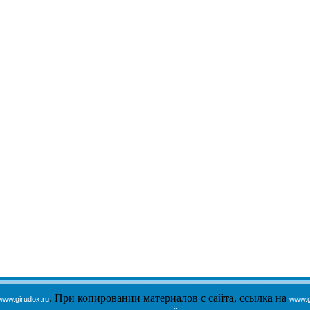
. При копировании материалов с сайта, ссылка на
www.girudox.ru
www.g