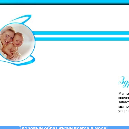
Мы та
значе
зачас
мы по
уверя
Здоровый образ жизни всегда в моде!