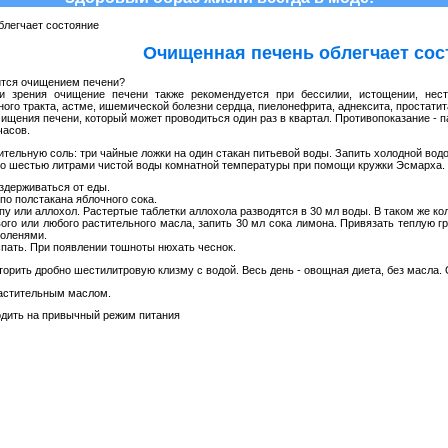
блегчает состояние
Очищенная печень облегчает сос
ится очищением печени?
и зрения очищение печени также рекомендуется при бессилии, истощении, нест
го тракта, астме, ишемической болезни сердца, пиелонефрита, аднексита, простатит
ищения печени, который может проводиться один раз в квартал. Противопоказание - п
часов.
ительную соль: три чайные ложки на один стакан питьевой воды. Запить холодной водо
бно шестью литрами чистой воды комнатной температуры при помощи кружки Эсмарха.
оздерживаться от еды.
 по полстакана яблочного сока.
-шпу или аллохол. Растертые таблетки аллохола разводятся в 30 мл воды. В таком же к
вого или любого растительного масла, запить 30 мл сока лимона. Привязать теплую г
коленями.
 спать. При появлении тошноты нюхать чеснок.
вторить дробно шестилитровую клизму с водой. Весь день - овощная диета, без масла
растительным маслом.
одить на привычный режим питания