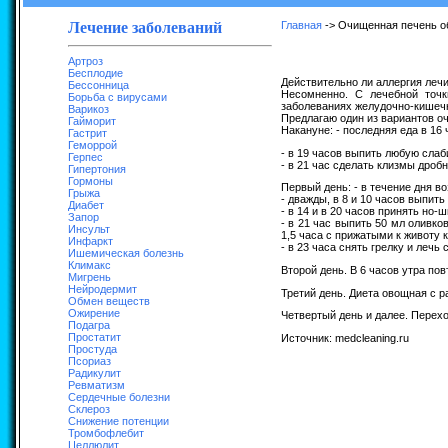
Лечение заболеваний
Главная
-> Очищенная печень о
Артроз
Бесплодие
Действительно ли аллергия леч
Бессонница
Несомненно. С лечебной точк
Борьба с вирусами
заболеваниях желудочно-кишечно
Варикоз
Предлагаю один из вариантов оч
Гайморит
Накануне: - последняя еда в 16 
Гастрит
Геморрой
- в 19 часов выпить любую слаб
Герпес
- в 21 час сделать клизмы дро
Гипертония
Гормоны
Первый день: - в течение дня в
Грыжа
- дважды, в 8 и 10 часов выпить
Диабет
- в 14 и в 20 часов принять но
Запор
- в 21 час выпить 50 мл оливко
Инсульт
1,5 часа с прижатыми к животу 
Инфаркт
- в 23 часа снять грелку и лечь
Ишемическая болезнь
Климакс
Второй день. В 6 часов утра по
Мигрень
Нейродермит
Третий день. Диета овощная с 
Обмен веществ
Ожирение
Четвертый день и далее. Перех
Подагра
Простатит
Источник: medcleaning.ru
Простуда
Псориаз
Радикулит
Ревматизм
Сердечные болезни
Склероз
Снижение потенции
Тромбофлебит
Целлюлит