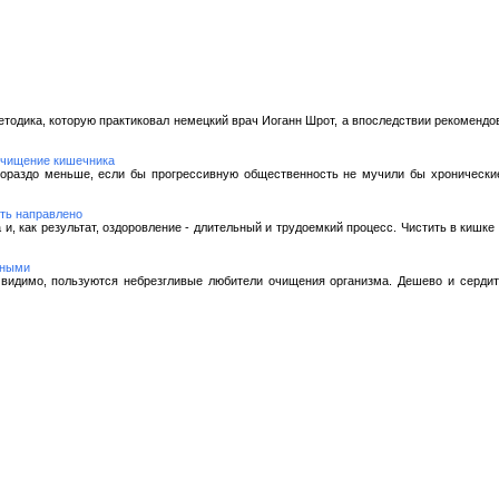
етодика, которую практиковал немецкий врач Иоганн Шрот, а впоследствии рекомендов
очищение кишечника
ораздо меньше, если бы прогрессивную общественность не мучили бы хроническ
ть направлено
и, как результат, оздоровление - длительный и трудоемкий процесс. Чистить в кишк
ьными
видимо, пользуются небрезгливые любители очищения организма. Дешево и сердито.