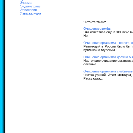
Экзема
Эндометриоз
Эпилепсия
Язва желудка
Читайте также:
Очищение лимфы
Эта известная еще в XIX веке м
Но...
Очищение организма - не есть 
Революций в России было бы г
публикой с глубоким...
Очищение организма должно бы
Настоящее очищение организма 
слезные...
Очищение организма слабител
Чистка уриной. Этим методом, 
Рассуждая...