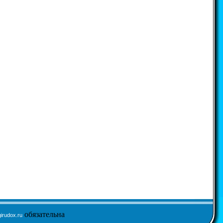
обязательна
irudox.ru