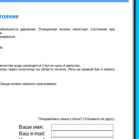
тояние
абильности давления. Очищенная печень облегчает состояние при
а.
анкреатит.
й.
оличестве воды разводится 2 мл но-шпы в ампулах.
релку через полотенце на область печени. Лечь на правый бок и лежать
. Овощи можно немного присаливать.
Понравилась наша статья? Отправьте ее другу:
Ваше имя:
Ваш e-mail: